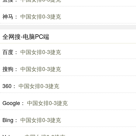
神马：
中国女排0-3捷克
全网搜-电脑PC端
百度：
中国女排0-3捷克
搜狗：
中国女排0-3捷克
360：
中国女排0-3捷克
Google：
中国女排0-3捷克
Bing：
中国女排0-3捷克