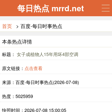
每日热点 mrrd.net
首页
> 百度-每日时事热点
本条热点详情
标题：
女子成植物人15年用坏4部空调
原文链接：
点击查看
来源：百度-每日时事热点(2026-07-08)
热度：5025959
快照时间：2026-07-08 15:00:05