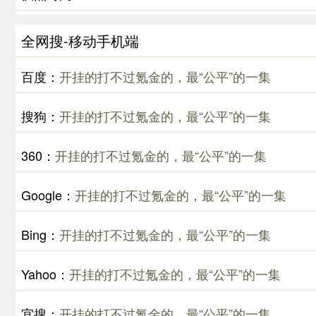
全网搜-移动手机端
百度：
开挂的打不过氪金的，最“公平”的一集
搜狗：
开挂的打不过氪金的，最“公平”的一集
360：
开挂的打不过氪金的，最“公平”的一集
Google：
开挂的打不过氪金的，最“公平”的一集
Bing：
开挂的打不过氪金的，最“公平”的一集
Yahoo：
开挂的打不过氪金的，最“公平”的一集
宜搜：
开挂的打不过氪金的，最“公平”的一集