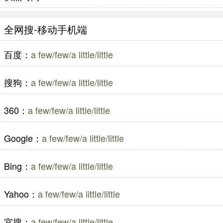
全网搜-移动手机端
百度：
a few/few/a little/little
搜狗：
a few/few/a little/little
360：
a few/few/a little/little
Google：
a few/few/a little/little
Bing：
a few/few/a little/little
Yahoo：
a few/few/a little/little
宜搜：
a few/few/a little/little