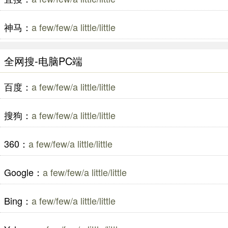
神马：
a few/few/a little/little
全网搜-电脑PC端
百度：
a few/few/a little/little
搜狗：
a few/few/a little/little
360：
a few/few/a little/little
Google：
a few/few/a little/little
Bing：
a few/few/a little/little