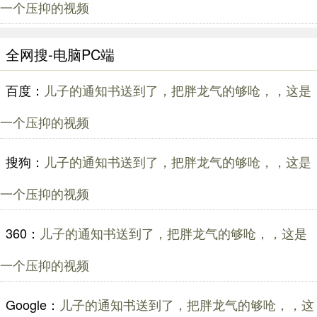
一个压抑的视频
全网搜-电脑PC端
百度：
儿子的通知书送到了，把胖龙气的够呛，，这是
一个压抑的视频
搜狗：
儿子的通知书送到了，把胖龙气的够呛，，这是
一个压抑的视频
360：
儿子的通知书送到了，把胖龙气的够呛，，这是
一个压抑的视频
Google：
儿子的通知书送到了，把胖龙气的够呛，，这