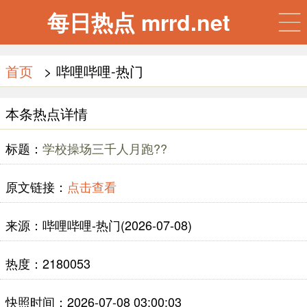
每日热点 mrrd.net
首页
> 哔哩哔哩-热门
本条热点详情
标题：
学校操场三千人月跑??
原文链接：
点击查看
来源：哔哩哔哩-热门(2026-07-08)
热度：2180053
快照时间：2026-07-08 03:00:03