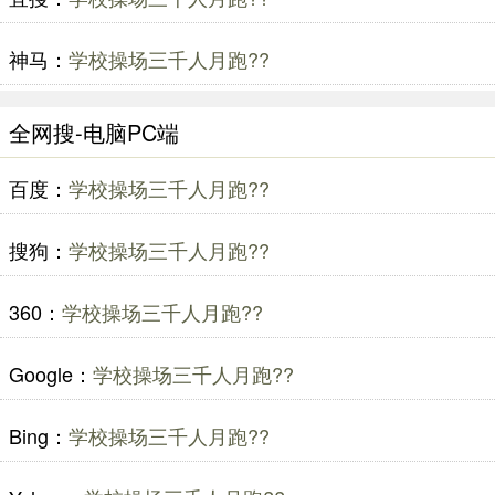
神马：
学校操场三千人月跑??
全网搜-电脑PC端
百度：
学校操场三千人月跑??
搜狗：
学校操场三千人月跑??
360：
学校操场三千人月跑??
Google：
学校操场三千人月跑??
Bing：
学校操场三千人月跑??