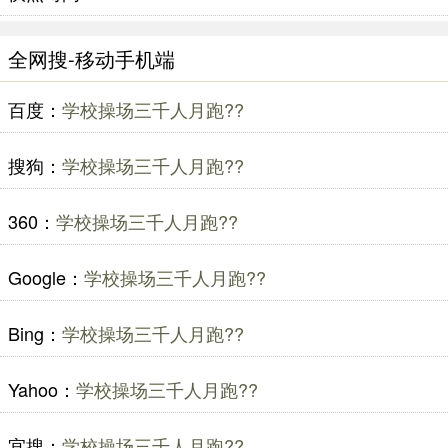
全网搜-移动手机端
百度：
学校操场三千人月跑??
搜狗：
学校操场三千人月跑??
360：
学校操场三千人月跑??
Google：
学校操场三千人月跑??
Bing：
学校操场三千人月跑??
Yahoo：
学校操场三千人月跑??
宜搜：
学校操场三千人月跑??