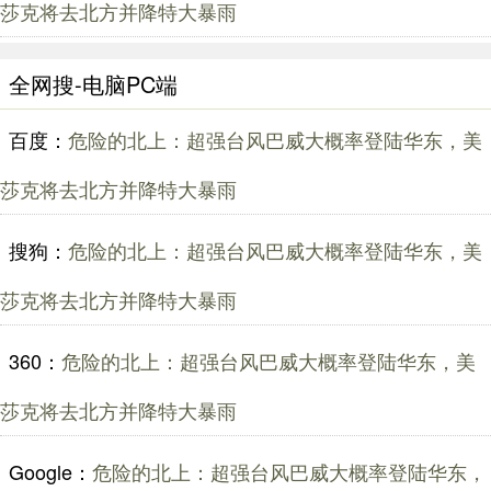
莎克将去北方并降特大暴雨
全网搜-电脑PC端
百度：
危险的北上：超强台风巴威大概率登陆华东，美
莎克将去北方并降特大暴雨
搜狗：
危险的北上：超强台风巴威大概率登陆华东，美
莎克将去北方并降特大暴雨
360：
危险的北上：超强台风巴威大概率登陆华东，美
莎克将去北方并降特大暴雨
Google：
危险的北上：超强台风巴威大概率登陆华东，