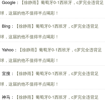
Google：
【徐静雨】葡萄牙0-1西班牙，c罗完全违背足
球，这届的他不值得半点喝彩！
Bing：
【徐静雨】葡萄牙0-1西班牙，c罗完全违背足
球，这届的他不值得半点喝彩！
Yahoo：
【徐静雨】葡萄牙0-1西班牙，c罗完全违背足
球，这届的他不值得半点喝彩！
宜搜：
【徐静雨】葡萄牙0-1西班牙，c罗完全违背足
球，这届的他不值得半点喝彩！
神马：
【徐静雨】葡萄牙0-1西班牙，c罗完全违背足