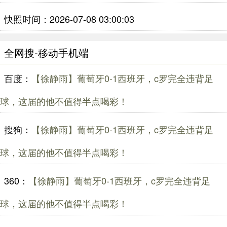
快照时间：2026-07-08 03:00:03
全网搜-移动手机端
百度：
【徐静雨】葡萄牙0-1西班牙，c罗完全违背足
球，这届的他不值得半点喝彩！
搜狗：
【徐静雨】葡萄牙0-1西班牙，c罗完全违背足
球，这届的他不值得半点喝彩！
360：
【徐静雨】葡萄牙0-1西班牙，c罗完全违背足
球，这届的他不值得半点喝彩！