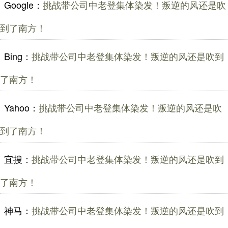
Google：
挑战带公司中老登集体染发！叛逆的风还是吹
到了南方！
Bing：
挑战带公司中老登集体染发！叛逆的风还是吹到
了南方！
Yahoo：
挑战带公司中老登集体染发！叛逆的风还是吹
到了南方！
宜搜：
挑战带公司中老登集体染发！叛逆的风还是吹到
了南方！
神马：
挑战带公司中老登集体染发！叛逆的风还是吹到