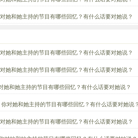
休，你对她和她主持的节目有哪些回忆？有什么话要对她说？
休，你对她和她主持的节目有哪些回忆？有什么话要对她说？
休，你对她和她主持的节目有哪些回忆？有什么话要对她说？
，你对她和她主持的节目有哪些回忆？有什么话要对她说？
退休，你对她和她主持的节目有哪些回忆？有什么话要对她说
休，你对她和她主持的节目有哪些回忆？有什么话要对她说？