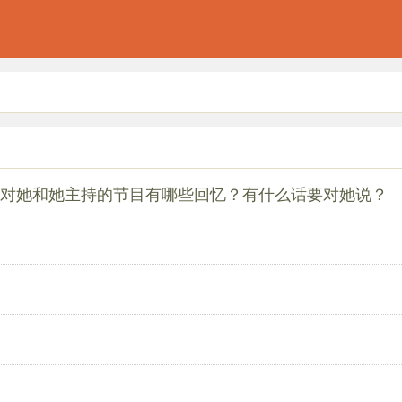
休，你对她和她主持的节目有哪些回忆？有什么话要对她说？