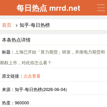
每日热点 mrrd.net
首页
> 知乎-每日热榜
本条热点详情
标题：
上海已开始「算力期货」研发，并推电力期货和
期权上市，对此你怎么看？
原文链接：
点击查看
来源：知乎-每日热榜(2026-06-04)
热度：960000