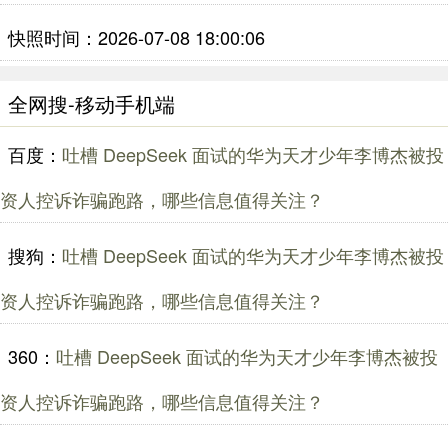
快照时间：2026-07-08 18:00:06
全网搜-移动手机端
百度：
吐槽 DeepSeek 面试的华为天才少年李博杰被投
资人控诉诈骗跑路，哪些信息值得关注？
搜狗：
吐槽 DeepSeek 面试的华为天才少年李博杰被投
资人控诉诈骗跑路，哪些信息值得关注？
360：
吐槽 DeepSeek 面试的华为天才少年李博杰被投
资人控诉诈骗跑路，哪些信息值得关注？