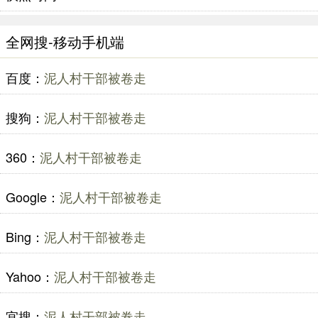
全网搜-移动手机端
百度：
泥人村干部被卷走
搜狗：
泥人村干部被卷走
360：
泥人村干部被卷走
Google：
泥人村干部被卷走
Bing：
泥人村干部被卷走
Yahoo：
泥人村干部被卷走
宜搜：
泥人村干部被卷走