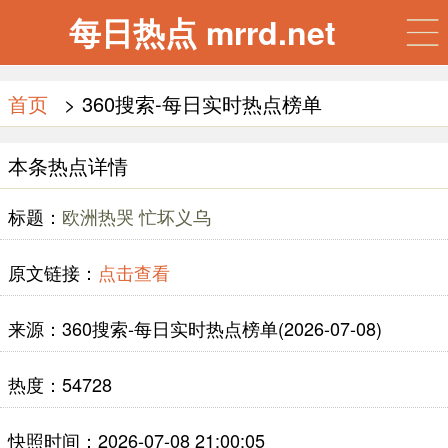
每日热点 mrrd.net
首页
> 360搜索-每日实时热点榜单
本条热点详情
标题：
欧洲热哭 忙坏义乌
原文链接：
点击查看
来源：360搜索-每日实时热点榜单(2026-07-08)
热度：54728
快照时间：2026-07-08 21:00:05