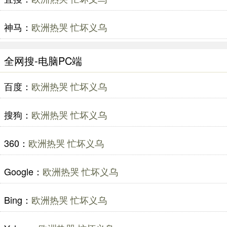
神马：
欧洲热哭 忙坏义乌
全网搜-电脑PC端
百度：
欧洲热哭 忙坏义乌
搜狗：
欧洲热哭 忙坏义乌
360：
欧洲热哭 忙坏义乌
Google：
欧洲热哭 忙坏义乌
Bing：
欧洲热哭 忙坏义乌