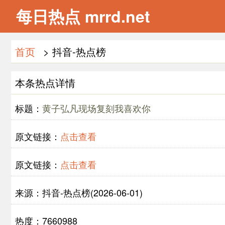
每日热点 mrrd.net
首页
> 抖音-热点榜
本条热点详情
标题：
黄子弘凡现场复刻我喜欢你
原文链接：
点击查看
原文链接：
点击查看
来源：抖音-热点榜(2026-06-01)
热度：7660988